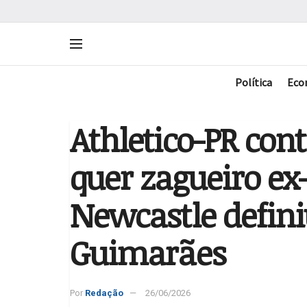
Política
Eco
Athletico-PR cont
quer zagueiro ex
Newcastle defini
Guimarães
Por
Redação
26/06/2026