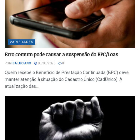
VARIEDADES
Erro comum pode causar a suspensão do BPC/Loas
POR
ISA LUCIANO
05/08/2026
0
Quem recebe o Benefício de Prestação Continuada (BPC) deve
manter atenção à situação do Cadastro Único (CadÚnico). A
atualização das...