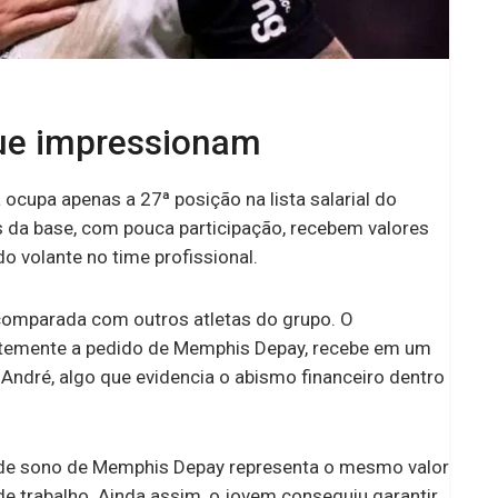
ue impressionam
cupa apenas a 27ª posição na lista salarial do
s da base, com pouca participação, recebem valores
 do volante no time profissional.
 comparada com outros atletas do grupo. O
ntemente a pedido de Memphis Depay, recebe em um
 André, algo que evidencia o abismo financeiro dentro
s de sono de Memphis Depay representa o mesmo valor
e trabalho. Ainda assim, o jovem conseguiu garantir