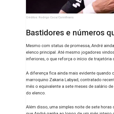
Créditos: Rodrigo Coca/Corinthians
Bastidores e números q
Mesmo com status de promessa, André ainda o
elenco principal. Até mesmo jogadores vindo
inferiores, o que reforça o início de trajetória
A diferença fica ainda mais evidente quando
marroquino Zakaria Labyad, contratado rece
mês o equivalente a sete meses de salário de
do elenco.
Além disso, uma simples noite de sete hora
que André ganha ao longo de um mês inteiro d