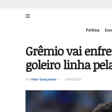
Política
Eco
Grêmio vai enfr
goleiro linha pe
Por
Vitor Gonçalves
14/04/2026