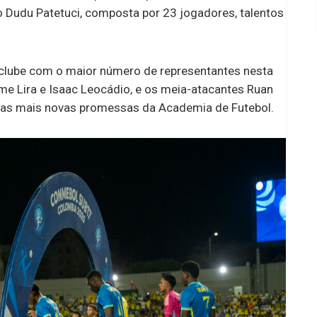
o Dudu Patetuci, composta por 23 jogadores, talentos
clube com o maior número de representantes nesta
me Lira e Isaac Leocádio, e os meia-atacantes Ruan
das mais novas promessas da Academia de Futebol.