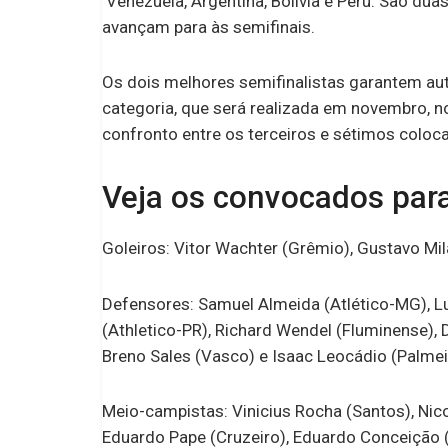
Venezuela, Argentina, Bolívia e Peru. São du
avançam para às semifinais.
Os dois melhores semifinalistas garantem 
categoria, que será realizada em novembro, no
confronto entre os terceiros e sétimos coloc
Veja os convocados par
Goleiros: Vitor Wachter (Grêmio), Gustavo Mila
Defensores: Samuel Almeida (Atlético-MG), Lu
(Athletico-PR), Richard Wendel (Fluminense), 
Breno Sales (Vasco) e Isaac Leocádio (Palmei
Meio-campistas: Vinicius Rocha (Santos), Nico
Eduardo Pape (Cruzeiro), Eduardo Conceição (