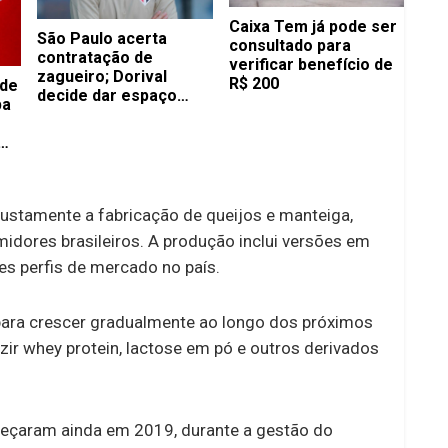
Caixa Tem já pode ser
São Paulo acerta
consultado para
contratação de
verificar benefício de
zagueiro; Dorival
R$ 200
 de
decide dar espaço
pa
para atleta na mira dos
europeus
justamente a fabricação de queijos e manteiga,
dores brasileiros. A produção inclui versões em
s perfis de mercado no país.
para crescer gradualmente ao longo dos próximos
zir whey protein, lactose em pó e outros derivados
omeçaram ainda em 2019, durante a gestão do