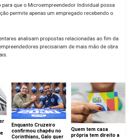
ão para que o Microempreendedor Individual possa
islação permite apenas um empregado recebendo o
ntares analisam propostas relacionadas ao fim da
s empreendedores precisariam de mais mão de obra
ais.
er
Enquanto Cruzeiro
Quem tem casa
confirmou chapéu no
de
própria tem direito a
Corinthians, Galo quer