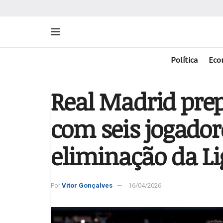
Política
Eco
Real Madrid prep
com seis jogador
eliminação da L
Por
Vitor Gonçalves
16/04/2026