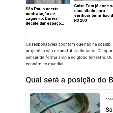
Caixa Tem já pode s
São Paulo acerta
consultado para
contratação de
verificar benefício 
zagueiro; Dorival
R$ 200
decide dar espaço
para atleta na mira dos
europeus
Os responsáveis apontam que não há possibil
projeções são de um futuro distante. O importa
pensar de forma ampla no globo terrestre. Ou 
econômico mundial.
Qual será a posição do B
COM
Sa