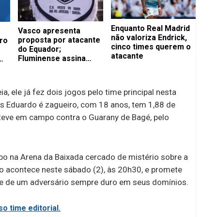
Enquanto Real Madrid
Vasco apresenta
não valoriza Endrick,
proposta por atacante
ro
cinco times querem o
do Equador;
atacante
Fluminense assina
com volante até 2029
 ele já fez dois jogos pelo time principal nesta
s Eduardo é zagueiro, com 18 anos, tem 1,88 de
esteve em campo contra o Guarany de Bagé, pelo
po na Arena da Baixada cercado de mistério sobre a
ão acontece neste sábado (2), às 20h30, e promete
te de um adversário sempre duro em seus domínios.
o time editorial.