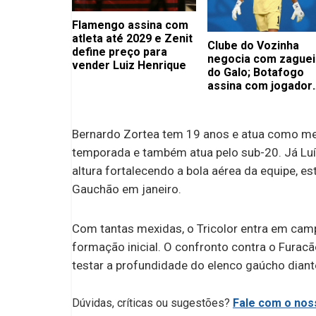
Flamengo assina com
atleta até 2029 e Zenit
Clube do Vozinha
define preço para
negocia com zaguei
vender Luiz Henrique
do Galo; Botafogo
assina com jogador
importante
Bernardo Zortea tem 19 anos e atua como meia,
temporada e também atua pelo sub-20. Já Luí
altura fortalecendo a bola aérea da equipe, 
Gauchão em janeiro.
Com tantas mexidas, o Tricolor entra em cam
formação inicial. O confronto contra o Furac
testar a profundidade do elenco gaúcho dian
Dúvidas, críticas ou sugestões?
Fale com o noss