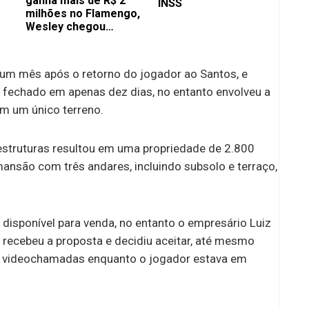
ganha mais de R$ 2
INSS
milhões no Flamengo,
Wesley chegou
ganhando bem menos
no Cruzeiro
 um mês após o retorno do jogador ao Santos, e
i fechado em apenas dez dias, no entanto envolveu a
m um único terreno.
 estruturas resultou em uma propriedade de 2.800
nsão com três andares, incluindo subsolo e terraço,
 disponível para venda, no entanto o empresário Luiz
recebeu a proposta e decidiu aceitar, até mesmo
r videochamadas enquanto o jogador estava em