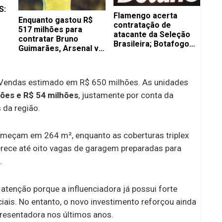
S:
Flamengo acerta
Enquanto gastou R$
contratação de
517 milhões para
atacante da Seleção
contratar Bruno
Brasileira; Botafogo
Guimarães, Arsenal vai
recebe proposta de 22
ter que pagar bem
milhões de euros
mais por Vini Jr.
 Vendas estimado em R$ 650 milhões. As unidades
hões e R$ 54 milhões
, justamente por conta da
 da região.
eçam em 264 m², enquanto as coberturas triplex
rece até oito vagas de garagem preparadas para
.
tenção porque a influenciadora já possui forte
iais. No entanto, o novo investimento reforçou ainda
presentadora nos últimos anos.