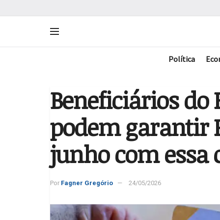
Política
Eco
Beneficiários do 
podem garantir 
junho com essa 
Por
Fagner Gregório
24/05/2026