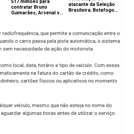
517 milhões para
atacante da Seleção
contratar Bruno
Brasileira; Botafogo
Guimarães, Arsenal vai
recebe proposta de 22
ter que pagar bem
milhões de euros
mais por Vini Jr.
or radiofrequência, que permite a comunicação entre o
Quando o carro passa pela pista automática, o sistema
em sem necessidade de ação do motorista.
mo local, data, horário e tipo de veículo. Com esses
omaticamente na fatura do cartão de crédito, como
inheiro, cartões físicos ou aplicativos no momento
ualquer veículo, mesmo que não esteja no nome do
o aguardar algumas horas antes de utilizar o serviço