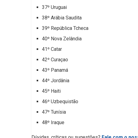
37º Uruguai
38º Arábia Saudita
39º República Tcheca
40º Nova Zelândia
41º Catar
42º Curaçao
43º Panamá
44º Jordânia
45º Haiti
46º Uzbequistão
47º Tunísia
48º Iraque
Dúvidas, críticas ou sugestões?
Fale com o noss