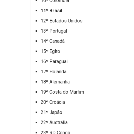
10º Colômbia
11º Brasil
12º Estados Unidos
13º Portugal
14º Canadá
15º Egito
16º Paraguai
17º Holanda
18º Alemanha
19º Costa do Marfim
20º Croácia
21º Japão
22º Austrália
23º RD Congo