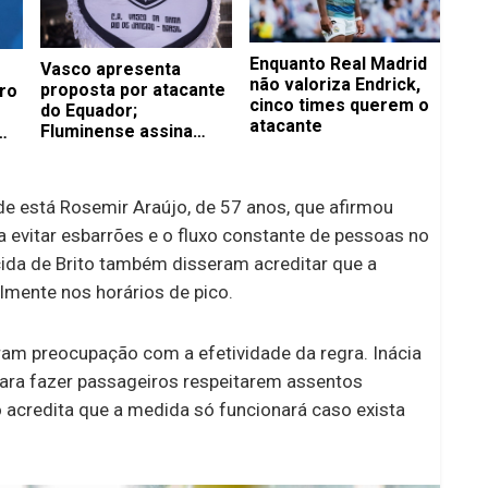
Enquanto Real Madrid
Vasco apresenta
não valoriza Endrick,
proposta por atacante
ro
cinco times querem o
do Equador;
atacante
Fluminense assina
com volante até 2029
e está Rosemir Araújo, de 57 anos, que afirmou
a evitar esbarrões e o fluxo constante de pessoas no
cida de Brito também disseram acreditar que a
almente nos horários de pico.
am preocupação com a efetividade da regra. Inácia
 para fazer passageiros respeitarem assentos
 acredita que a medida só funcionará caso exista