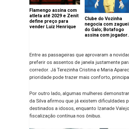
Flamengo assina com
atleta até 2029 e Zenit
Clube do Vozinha
define preço para
negocia com zaguei
vender Luiz Henrique
do Galo; Botafogo
assina com jogador
importante
Entre as passageiras que aprovaram a novidad
preferir os assentos de janela justamente par
corredor. Já Terezinha Cristina e Maria Apare
prioridade pode trazer mais conforto, princip
Por outro lado, algumas mulheres demonstrar
da Silva afirmou que já existem dificuldades
destinados a idosos, enquanto Izanade Valejo
fiscalização contínua nos ônibus.