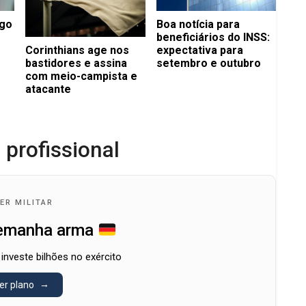
ago
Boa notícia para
beneficiários do INSS:
Corinthians age nos
expectativa para
bastidores e assina
setembro e outubro
com meio-campista e
atacante
 profissional
ER MILITAR
emanha arma
 investe bilhões no exército
er plano