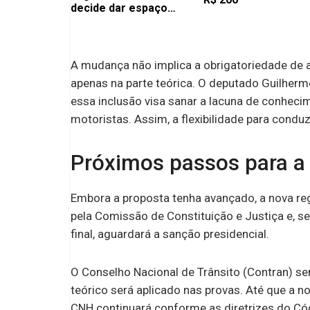
decide dar espaço
para atleta na mira dos
europeus
A mudança não implica a obrigatoriedade de 
apenas na parte teórica. O deputado Guilherm
essa inclusão visa sanar a lacuna de conhec
motoristas. Assim, a flexibilidade para conduz
Próximos passos para 
Embora a proposta tenha avançado, a nova reg
pela Comissão de Constituição e Justiça e, s
final, aguardará a sanção presidencial.
O Conselho Nacional de Trânsito (Contran) s
teórico será aplicado nas provas. Até que a n
CNH continuará conforme as diretrizes do Códi