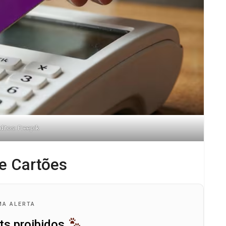
ditos: Freepik
e Cartões
MA ALERTA
ts proibidos