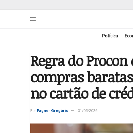
Política
Eco
Regra do Procon
compras baratas
no cartão de créd
Por
Fagner Gregório
01/05/2026