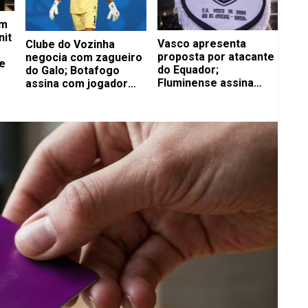
om
nit
Vasco apresenta
Clube do Vozinha
proposta por atacante
negocia com zagueiro
e
do Equador;
do Galo; Botafogo
Fluminense assina
assina com jogador
com volante até 2029
importante