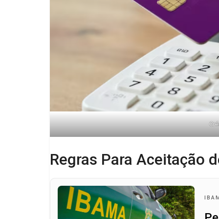
Cré
Regras Para Aceitação d
IBA
Pe