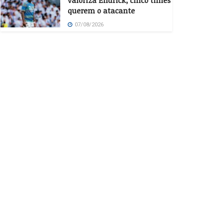
valoriza Endrick, cinco times
querem o atacante
07/08/2026