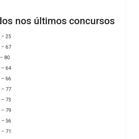
com volante até 2029
dos nos últimos concursos
 – 25
 – 67
 – 80
 – 64
 – 66
 – 77
 – 73
 – 79
 – 56
 – 71