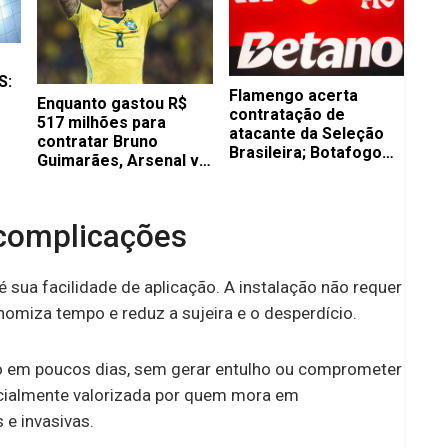
S:
Flamengo acerta
Enquanto gastou R$
contratação de
517 milhões para
atacante da Seleção
contratar Bruno
Brasileira; Botafogo
Guimarães, Arsenal vai
recebe proposta de 22
ter que pagar bem
milhões de euros
mais por Vini Jr.
 complicações
 sua facilidade de aplicação. A instalação não requer
omiza tempo e reduz a sujeira e o desperdício.
o em poucos dias, sem gerar entulho ou comprometer
pecialmente valorizada por quem mora em
 e invasivas.