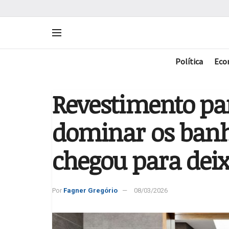
Política
Eco
Revestimento pa
dominar os banh
chegou para deix
Por
Fagner Gregório
08/03/2026