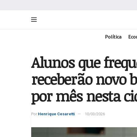
Política
Eco
Alunos que freq
receberão novo b
por mês nesta c
Por
Henrique Cesaretti
10/03/2026