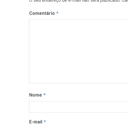
O seu endereço de e-mail não será publicado.
Ca
Comentário
*
Nome
*
E-mail
*