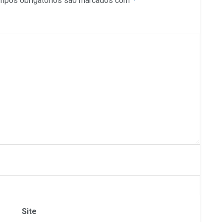
mpos obrigatórios são marcados com
*
Site