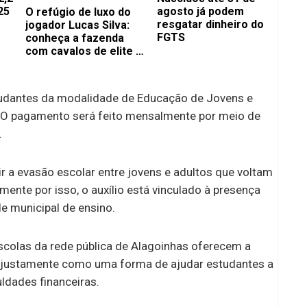
25
agosto já podem
O refúgio de luxo do
resgatar dinheiro do
jogador Lucas Silva:
FGTS
conheça a fazenda
com cavalos de elite e
estrutura rural
milionária
tudantes da modalidade de Educação de Jovens e
. O pagamento será feito mensalmente por meio de
.
r a evasão escolar entre jovens e adultos que voltam
ente por isso, o auxílio está vinculado à presença
e municipal de ensino.
scolas da rede pública de Alagoinhas oferecem a
e justamente como uma forma de ajudar estudantes a
ldades financeiras.