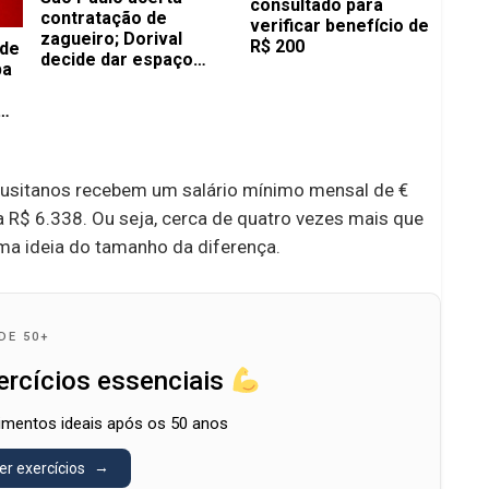
consultado para
contratação de
verificar benefício de
zagueiro; Dorival
R$ 200
 de
decide dar espaço
pa
para atleta na mira dos
europeus
s lusitanos recebem um salário mínimo mensal de €
 a R$ 6.338. Ou seja, cerca de quatro vezes mais que
uma ideia do tamanho da diferença.
DE 50+
ercícios essenciais
mentos ideais após os 50 anos
er exercícios