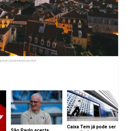
nplash/andreasbruecker
Caixa Tem já pode ser
São Paulo acerta