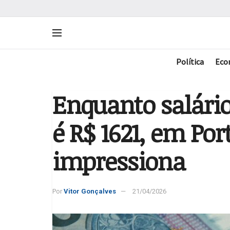
Política
Eco
Enquanto salári
é R$ 1621, em Por
impressiona
Por
Vitor Gonçalves
21/04/2026