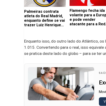
Flamengo fecha ida
Palmeiras contrata
volante para a Euro
atleta do Real Madrid,
e pode vender
enquanto define se vai
atacante para a Red
trazer Luiz Henrique
Bull
para o time masculino
Enquanto isso, do outro lado do Atlântico, o
1.015. Convertendo para o real, isso equivale
se pratica deste lado do globo – para se ter 
SAÚ
Ex
Movi
V