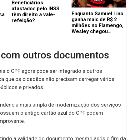
Beneficiários
afastados pelo INSS
Enquanto Samuel Lino
sa
têm direito a vale-
ganha mais de R$ 2
refeição?
milhões no Flamengo,
Wesley chegou
ganhando bem menos
no Cruzeiro
ão com outros documentos
is o CPF agora pode ser integrado a outros
ca que os cidadãos não precisam carregar vários
públicos e privados.
tendência mais ampla de modernização dos serviços
 possuem o antigo cartão azul do CPF podem
mprovante.
indo a validade do documento mesmo após o fim da