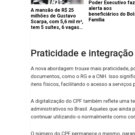
Poder Executivo faz
alerta aos
A mansão de R$ 25
beneficiários do Bol
milhões de Gustavo
Família
Scarpa, com 5,6 mil m²,
tem 5 suítes, 6 vagas
de estacionamento e
muito mais
Praticidade e integraç
A nova abordagem trouxe mais praticidade, po
documentos, como o RG e a CNH. Isso signifi
itens físicos, facilitando o acesso a serviços 
A digitalização do CPF também reflete uma 
administrativos no Brasil. Aqueles que ainda
continuar utilizando-o normalmente como co
O número do CPF permanece o mesmo, garant