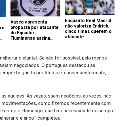
Enquanto Real Madrid
Vasco apresenta
não valoriza Endrick,
proposta por atacante
ro
cinco times querem o
do Equador;
atacante
Fluminense assina
com volante até 2029
elhorar o plantel. Se não for possível, pelo menos
sejam negociados. O português destacou as
sempre brigando por títulos e, consequentemente,
 as equipes. Às vezes, saem negócios, às vezes, não.
tem movimentações, como fizemos recentemente com
ipe como o Flamengo, que tem necessidade de sempre
elhorar o elenco”, completou.