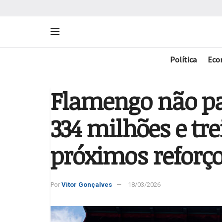
Política
Eco
Flamengo não pa
334 milhões e tr
próximos reforç
Por
Vitor Gonçalves
18/03/2026