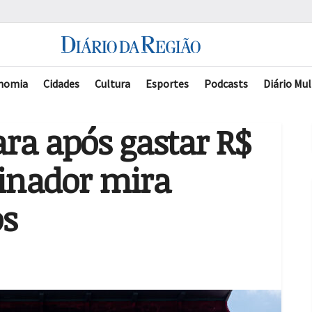
nomia
Cidades
Cultura
Esportes
Podcasts
Diário Mul
ra após gastar R$
einador mira
os