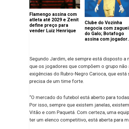
Flamengo assina com
atleta até 2029 e Zenit
Clube do Vozinha
define preço para
negocia com zaguei
vender Luiz Henrique
do Galo; Botafogo
assina com jogador
importante
Segundo Jardim, ele sempre está disposto a m
que os jogadores que compõem o grupo não 
exigências do Rubro-Negro Carioca, que está 
precisa de um time forte.
“O mercado do futebol está aberto para todas
Por isso, sempre que existem janelas, exis
Vitão e com Paquetá. Com certeza, uma equ
ter um elenco competitivo, está aberta para m