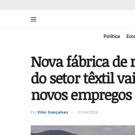
Política
Eco
Nova fábrica de 
do setor têxtil va
novos empregos n
Por
Vitor Gonçalves
01/04/2026