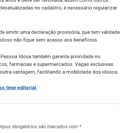
ois anos e deve ser renovada, assim como outros
esatualizadas no cadastro, é necessário regularizar
de emitir uma declaração provisória, que tem validade
 idoso não fique sem acesso aos benefícios.
a Pessoa Idosa também garante prioridade no
icos, farmácias e supermercados. Vagas exclusivas
utra vantagem, facilitando a mobilidade dos idosos.
o time editorial.
mpos obrigatórios são marcados com
*