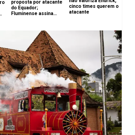
não valoriza Endrick,
proposta por atacante
ro
cinco times querem o
do Equador;
atacante
Fluminense assina
com volante até 2029