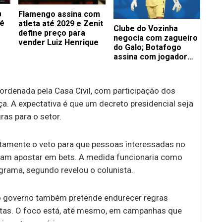
a
Flamengo assina com
 é
atleta até 2029 e Zenit
Clube do Vozinha
define preço para
negocia com zagueiro
vender Luiz Henrique
do Galo; Botafogo
assina com jogador
importante
oordenada pela Casa Civil, com participação dos
a. A expectativa é que um decreto presidencial seja
as para o setor.
ustamente o veto para que pessoas interessadas no
sam apostar em bets. A medida funcionaria como
grama, segundo revelou o colunista.
o governo também pretende endurecer regras
stas. O foco está, até mesmo, em campanhas que