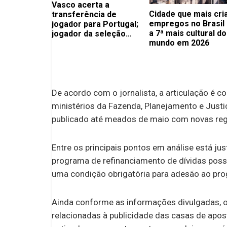
Vasco acerta a
Cidade que mais cri
transferência de
empregos no Brasil
jogador para Portugal;
a 7ª mais cultural do
jogador da seleção
mundo em 2026
brasileira está livre
para reforçar times do
Brasileirão
De acordo com o jornalista, a articulação é c
ministérios da Fazenda, Planejamento e Justiç
publicado até meados de maio com novas regr
Entre os principais pontos em análise está j
programa de refinanciamento de dívidas pos
uma condição obrigatória para adesão ao pro
Ainda conforme as informações divulgadas, 
relacionadas à publicidade das casas de apo