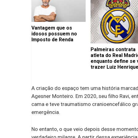
Vantagem que os
idosos possuem no
Imposto de Renda
Palmeiras contrata
atleta do Real Madri
enquanto define se 
trazer Luiz Henriqu
para o time masculi
A criação do espaço tem uma história marcad
Agesner Monteiro. Em 2020, seu filho Ravi, 
cama e teve traumatismo cranioencefálico gra
emergência.
No entanto, o que veio depois desse momento 
verdadeiro milagre. A partir dessa experiência