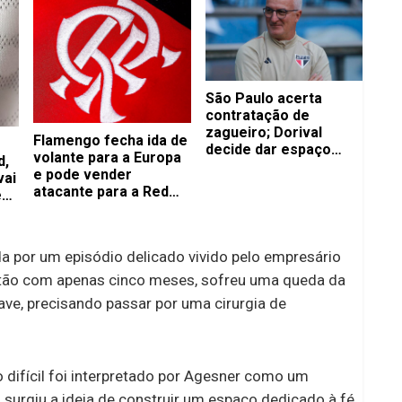
São Paulo acerta
contratação de
zagueiro; Dorival
Flamengo fecha ida de
decide dar espaço
volante para a Europa
d,
para atleta na mira dos
e pode vender
vai
europeus
atacante para a Red
e
Bull
no
a por um episódio delicado vivido pelo empresário
então com apenas cinco meses, sofreu uma queda da
ve, precisando passar por uma cirurgia de
difícil foi interpretado por Agesner como um
, surgiu a ideia de construir um espaço dedicado à fé,