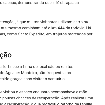
 o espaço, demonstrando que a fé ultrapassa
nção, já que muitos visitantes utilizam carro ou
ou até mesmo caminham até o km 444 da rodovia. Há
nhas, como Santo Expedito, em trajetos marcados por
oção
s fortalece a fama do local são os relatos
do Agesner Monteiro, são frequentes os
ido graças após visitar o santuário.
ue visitou o espaço enquanto acompanhava a mãe
om poucas chances de recuperação. Após realizar uma
ado a recuperação, o que motivou o retorno da família