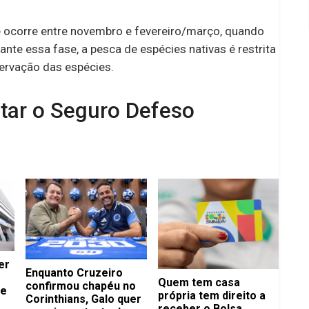
e ocorre entre novembro e fevereiro/março, quando
nte essa fase, a pesca de espécies nativas é restrita
servação das espécies.
tar o Seguro Defeso
er
Enquanto Cruzeiro
Quem tem casa
confirmou chapéu no
de
própria tem direito a
Corinthians, Galo quer
receber o Bolsa