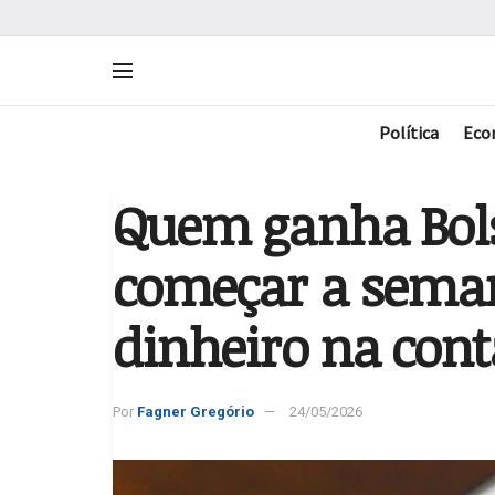
Política
Eco
Quem ganha Bols
começar a sema
dinheiro na cont
Por
Fagner Gregório
24/05/2026