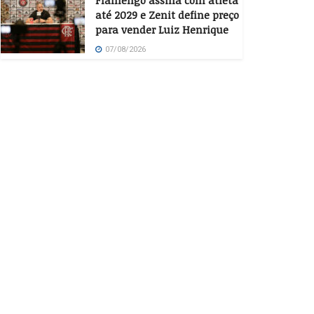
Flamengo assina com atleta
até 2029 e Zenit define preço
para vender Luiz Henrique
07/08/2026