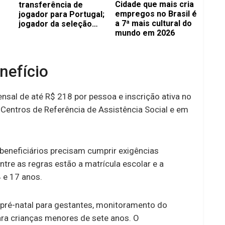
Cidade que mais cria
transferência de
empregos no Brasil é
jogador para Portugal;
a 7ª mais cultural do
jogador da seleção
mundo em 2026
brasileira está livre
para reforçar times do
Brasileirão
nefício
nsal de até R$ 218 por pessoa e inscrição ativa no
 Centros de Referência de Assistência Social e em
beneficiários precisam cumprir exigências
tre as regras estão a matrícula escolar e a
 e 17 anos.
é-natal para gestantes, monitoramento do
para crianças menores de sete anos. O