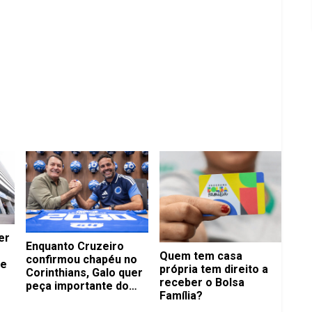
er
Enquanto Cruzeiro
Quem tem casa
confirmou chapéu no
de
própria tem direito a
Corinthians, Galo quer
receber o Bolsa
peça importante do
Família?
Flamengo