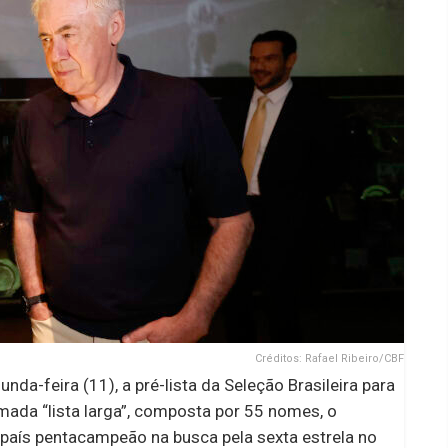
Créditos: Rafael Ribeiro/CBF
unda-feira (11), a pré-lista da Seleção Brasileira para
ada “lista larga”, composta por 55 nomes, o
 o país pentacampeão na busca pela sexta estrela no