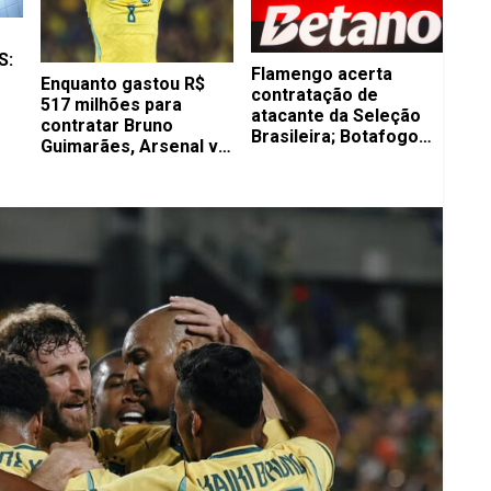
S:
Flamengo acerta
Enquanto gastou R$
contratação de
517 milhões para
atacante da Seleção
contratar Bruno
Brasileira; Botafogo
Guimarães, Arsenal vai
recebe proposta de 22
ter que pagar bem
milhões de euros
mais por Vini Jr.